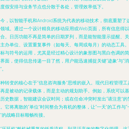
的度假安排与业务节点也分散于各处，管理效率低下。
今，以智能手机和Android系统为代表的移动技术，彻底重塑了
一领域。通过一个设计精良的移动应用或Web页面，所有信息得
整合。日历功能不再是简单的日期罗列，而是能智能显示提醒、
联主办单位、设置重复事件（如每天、每周或每月）的动态工具
图标与符号的运用，尤其是经过精心设计的象形图与黑白色调的
界面，使得信息传递一目了然，用户能迅速捕捉关键“迹象”与“消
”。
这种转变的核心在于“信息咨询服务”思维的嵌入。现代日程管理工
不再是被动的记录载体，而是主动的规划助手。例如，系统可以
于历史数据，智能建议会议时间；或在任命冲突时发出“请注意”的
。它将离散的“单位”时间整合为有机的整体，让“一天”的工作与“
年”的战略目标顺畅衔接。
从“压延机”般机械重复的纸质流程，到灵活高效的数字化管理，这