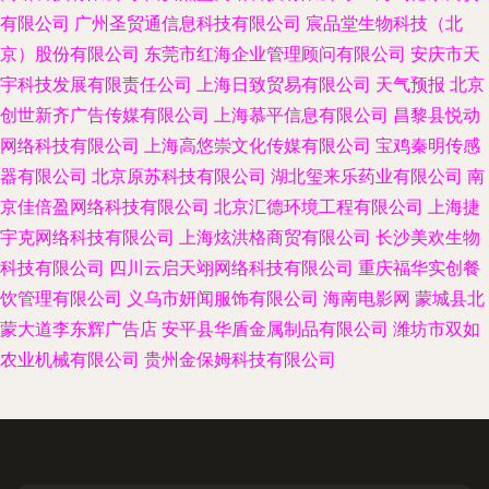
有限公司
广州圣贸通信息科技有限公司
宸品堂生物科技（北
京）股份有限公司
东莞市红海企业管理顾问有限公司
安庆市天
宇科技发展有限责任公司
上海日致贸易有限公司
天气预报
北京
创世新齐广告传媒有限公司
上海慕平信息有限公司
昌黎县悦动
网络科技有限公司
上海高悠崇文化传媒有限公司
宝鸡秦明传感
器有限公司
北京原苏科技有限公司
湖北玺来乐药业有限公司
南
京佳倍盈网络科技有限公司
北京汇德环境工程有限公司
上海捷
宇克网络科技有限公司
上海炫洪格商贸有限公司
长沙美欢生物
科技有限公司
四川云启天翊网络科技有限公司
重庆福华实创餐
饮管理有限公司
义乌市妍闻服饰有限公司
海南电影网
蒙城县北
蒙大道李东辉广告店
安平县华盾金属制品有限公司
潍坊市双如
农业机械有限公司
贵州金保姆科技有限公司