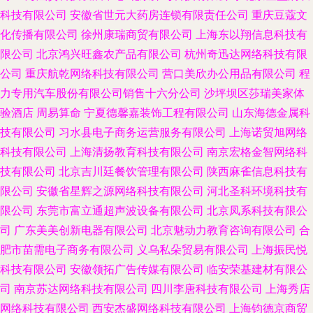
科技有限公司
安徽省世元大药房连锁有限责任公司
重庆豆蔻文
化传播有限公司
徐州康瑞商贸有限公司
上海东以翔信息科技有
限公司
北京鸿兴旺鑫农产品有限公司
杭州奇迅达网络科技有限
公司
重庆航乾网络科技有限公司
营口美欣办公用品有限公司
程
力专用汽车股份有限公司销售十六分公司
沙坪坝区莎瑞美家体
验酒店
周易算命
宁夏德馨嘉装饰工程有限公司
山东海德金属科
技有限公司
习水县电子商务运营服务有限公司
上海诺贸旭网络
科技有限公司
上海清扬教育科技有限公司
南京宏格金智网络科
技有限公司
北京吉川廷餐饮管理有限公司
陕西麻雀信息科技有
限公司
安徽省星辉之源网络科技有限公司
河北圣科环境科技有
限公司
东莞市富立通超声波设备有限公司
北京凤系科技有限公
司
广东美美创新电器有限公司
北京魅动力教育咨询有限公司
合
肥市苗需电子商务有限公司
义乌私朵贸易有限公司
上海振民悦
科技有限公司
安徽领拓广告传媒有限公司
临安荣基建材有限公
司
南京苏达网络科技有限公司
四川李唐科技有限公司
上海秀店
网络科技有限公司
西安杰盛网络科技有限公司
上海钧德京商贸