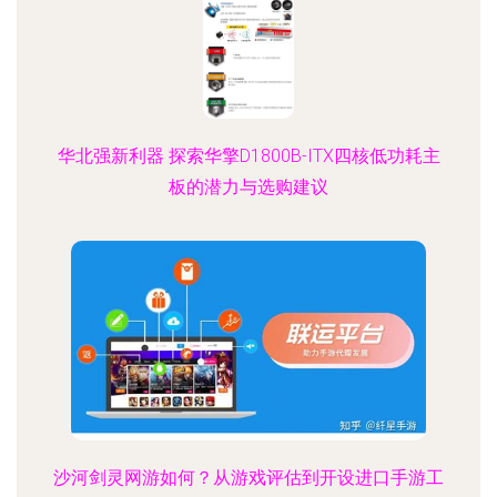
华北强新利器 探索华擎D1800B-ITX四核低功耗主
板的潜力与选购建议
沙河剑灵网游如何？从游戏评估到开设进口手游工