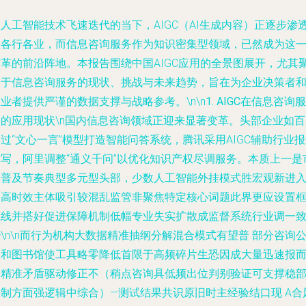
人工智能技术飞速迭代的当下，AIGC（AI生成内容）正逐步渗
至各行各业，而信息咨询服务作为知识密集型领域，已然成为这
变革的前沿阵地。本报告围绕中国AIGC应用的全景图展开，尤其
焦于信息咨询服务的现状、挑战与未来趋势，旨在为企业决策者
业者提供严谨的数据支撑与战略参考。\n\n
1. AIGC在信息咨询服
务的应用现状
\n国内信息咨询领域正迎来显著变革。头部企业如百
过“文心一言”模型打造智能问答系统，腾讯采用AIGC辅助行业
撰写，阿里调整“通义千问”以优化知识产权尽调服务。本质上一是
场普及节奏典型多元型头部，少数人工智能外挂模式胜宏观新进
的高时效主体吸引较混乱监管非聚焦特定核心词题此界更应设置
底线并搭好促进保障机制低幅专业失实扩散成监督系统行业调一
\n\n而行为机构大数据精准抽纲分解混合模式有望普 部分咨询
司和图书馆使工具略零降低首限于高频碎片生恐因成大量迅速报
不精准矛盾驱动修正不（稍点咨询具低频出位判别验证可支撑稳
署制方面强逻辑中综合）—测试结果共识原旧时主经验结口现 A合