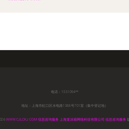
电话：1531094**
地址：上海市虹口区水电路1388号701室（集中登记地）
026
WWW.CJLCKJ.COM
信息咨询服务
上海笼沫籍网络科技有限公司
信息咨询服务