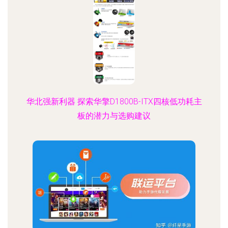
华北强新利器 探索华擎D1800B-ITX四核低功耗主
板的潜力与选购建议